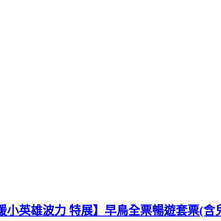
救援小英雄波力 特展】早鳥全票暢遊套票(