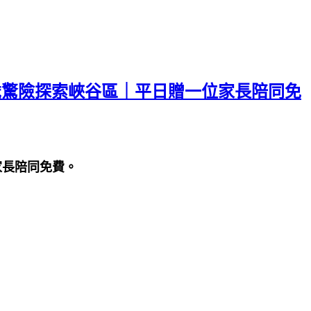
3-12歲驚險探索峽谷區｜平日贈一位家長陪同免
位家長陪同免費。