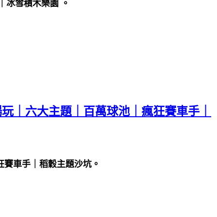
｜冰雪積木樂園 。
日暢玩｜六大主題｜百萬球池｜瘋狂賽車手｜
瘋狂賽車手｜稻穀主題沙坑。