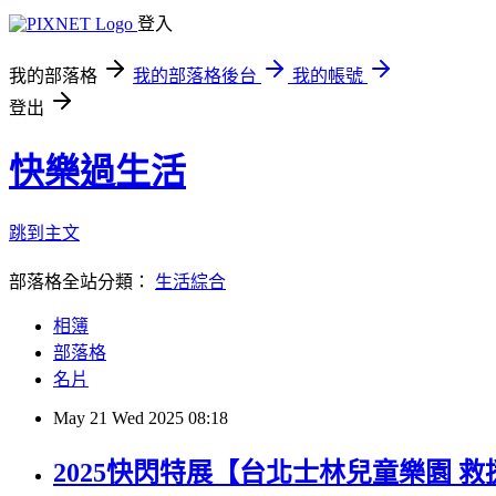
登入
我的部落格
我的部落格後台
我的帳號
登出
快樂過生活
跳到主文
部落格全站分類：
生活綜合
相簿
部落格
名片
May
21
Wed
2025
08:18
2025快閃特展【台北士林兒童樂園 