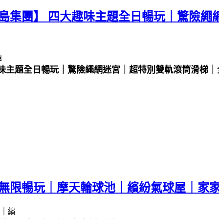
幻島集團】 四大趣味主題全日暢玩｜驚險
趣味主題全日暢玩｜驚險繩網迷宮｜超特別雙軌滾筒滑梯
】無限暢玩｜摩天輪球池｜繽紛氣球屋｜家