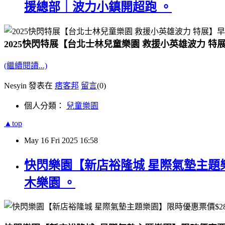
援總部｜波力小鎮開超跑 。
2025快閃特展【台北士林兒童樂園 救援小英雄波力 
(繼續閱讀...)
Nesyin 發表在
痞客邦
留言
(0)
個人分類：
兒童樂園
▲top
May
16
Fri
2025
16:58
快閃樂園【新店裕隆城 星際氣墊主題
木樂園 。