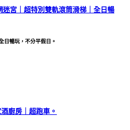
繩網迷宮｜超特別雙軌滾筒滑梯｜全日暢
｜全日暢玩，不分平假日。
家酒廚房｜超跑車。