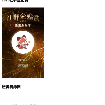
2023社群金點賞
臉書粉絲團