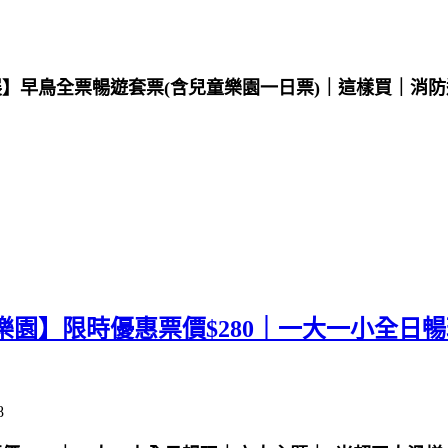
特展】早鳥全票暢遊套票(含兒童樂園一日票)｜這樣買｜消
樂園】限時優惠票價$280｜一大一小全日