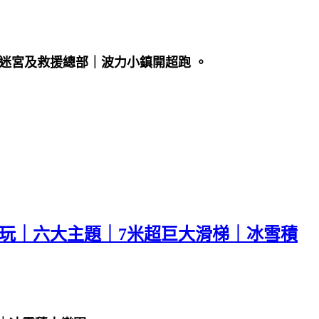
防迷宮及救援總部｜波力小鎮開超跑 。
暢玩｜六大主題｜7米超巨大滑梯｜冰雪積