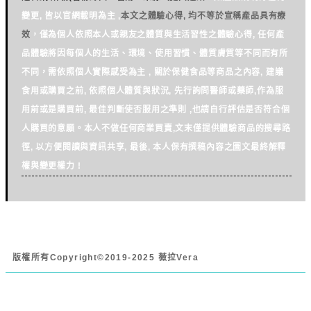
變更, 皆以官網載明為主 ,
本文之體驗心得, 均不等於宣稱產品具有療
效
，僅為個人依照本人或親友之體質與生活習性之體驗心得, 任何產
品體驗將因每個人的生活、環境、使用習慣、體質膚質等不同而有所
不同，需依照個人實際感受為主 , 關於保健食品等商品之內容, 建議
食用或購買之前, 依照個人體質與狀況, 先行詢問醫師或藥師,作為服
用前或是購買前, 最佳判斷使否服用之準則 ,也請自行評估是否符合個
人購買的意願。本人不做任何商業買賣,文末僅提供體驗商品的搜尋路
徑, 以方便閱讀與資訊共享, 最後, 本人保有撰稿內容之圖文最終解釋
權與變更權力 !
版權所有
Copyright©2019-2025 薇拉Vera