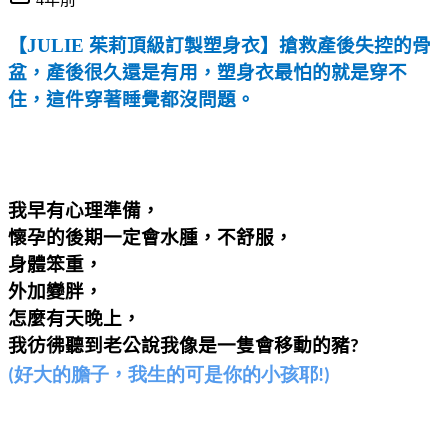
【
JULIE
茱莉頂級訂製塑身衣】搶救產後失控的骨
盆，產後很久還是有用，塑身衣最怕的就是穿不
住，這件穿著睡覺都沒問題。
我早有心理準備，
懷孕的後期一定會水腫，不舒服，
身體笨重，
外加變胖，
怎麼有天晚上
，
我彷彿
聽到老公說我像是一隻會移動的豬
?
，
(好大的膽子
我生的可是你的小孩耶!)