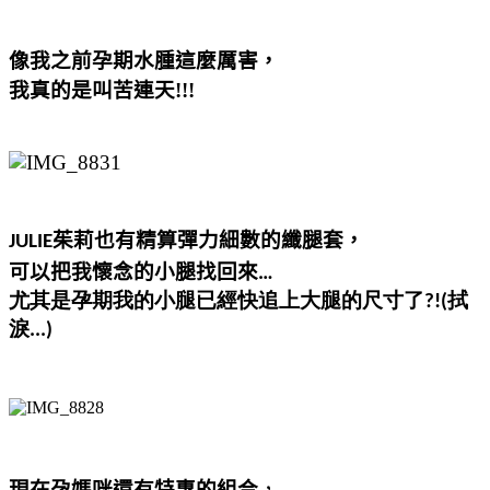
像我之前孕期水腫這麼厲害，
我真的是叫苦連天!!!
茱莉也有精算彈力細數的纖腿套，
JULIE
可以把我懷念的小腿找回來
…
尤其是孕期我的小腿已經快追上大腿的尺寸了?!(拭
淚...)
現在孕媽咪還有特惠的組合
，