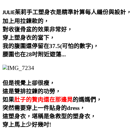
茱莉手工塑身衣是精準計算每人縫份與設計，
JULIE
加上用拉鍊款的，
對收復骨盆的效果非常好，
穿上塑身衣的當下，
我的腹圍還停留在37.5(可怕的數字)，
腰圍也在28吋附近遊蕩...
但是視覺上卻很瘦，
這是雙排拉鍊的功勞，
如果
肚子的贅肉還在那邊晃
的媽媽們，
突然需要穿上一件貼身的dress
，
這塑身衣，堪稱是急救型的塑身衣，
穿上馬上少好幾吋!