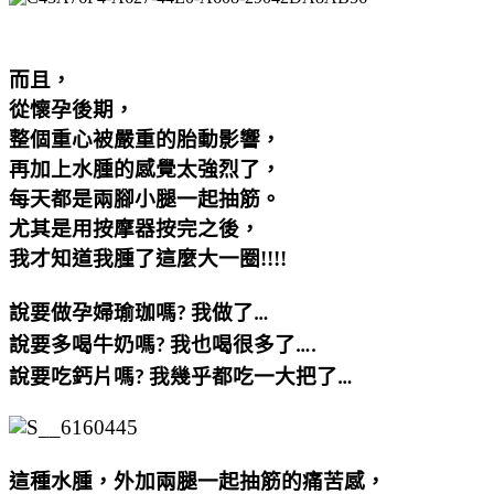
而且
，
從懷孕後期，
整個重心被嚴重的胎動影響，
再加上水腫的感覺太強烈了，
每天都是兩腳小腿一起抽筋。
尤其是用按摩器按完之後，
我才知道我腫了這麼大一圈!!!!
說要做孕婦瑜珈嗎
我做了
?
…
說要多喝牛奶嗎
我也喝很多了
?
….
說要吃鈣片嗎
我幾乎都吃一大把了
?
…
這種水腫
，外加兩腿一起抽筋的痛苦感，