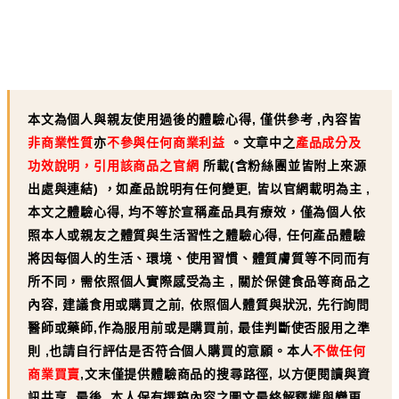
本文為個人與親友使用過後的體驗心得, 僅供參考 ,內容皆
非商業性質
亦
不參與任何商業利益
。文章中之
產品成分及
功效說明，引用該商品之官網
所載
(
含粉絲團並皆附上來源
出處與連結
)
，如產品說明有任何變更, 皆以官網載明為主 ,
本文之體驗心得, 均不等於宣稱產品具有療效，僅為個人依
照本人或親友之體質與生活習性之體驗心得, 任何產品體驗
將因每個人的生活、環境、使用習慣、體質膚質等不同而有
所不同，需依照個人實際感受為主 , 關於保健食品等商品之
內容, 建議食用或購買之前, 依照個人體質與狀況, 先行詢問
醫師或藥師,作為服用前或是購買前, 最佳判斷使否服用之準
則 ,也請自行評估是否符合個人購買的意願。本人
不做任何
商業買賣
,文末僅提供體驗商品的搜尋路徑, 以方便閱讀與資
訊共享, 最後, 本人保有撰稿內容之圖文最終解釋權與變更