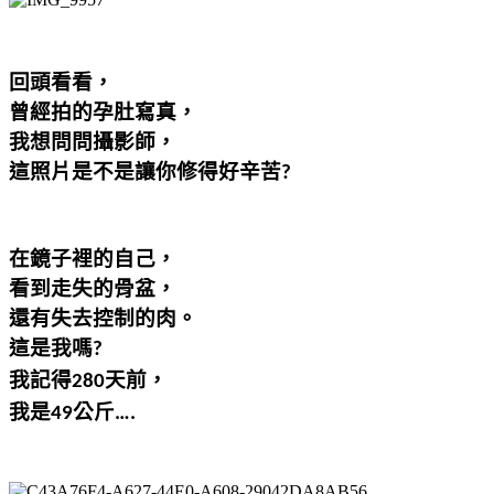
回頭看看，
曾經拍的孕肚寫真，
我想問問攝影師，
這照片是不是讓你修得好辛苦
?
在鏡子裡的自己，
看到走失的骨盆，
還有失去控制的肉。
這是我嗎
?
我記得
天前
，
280
我是
公斤
49
….