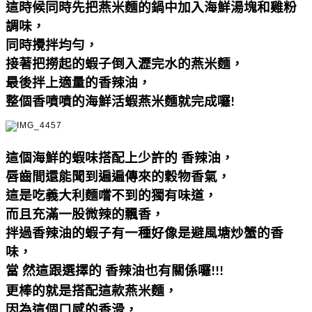
這時候同時先把燕米麵的鍋中加入海鮮湯塊和雞粉
調味，
同時攪拌均勻，
接著把撈起的蝦子倒入瀝完水的燕米麵，
最後拌上適量的香辣油，
整個香噴噴的海鮮活蝦燕米麵就完成囉
!
這個海鮮的蝦味搭配上少許的 香辣油，
唇齒間還能聞到遍遍傳來的穀物香氣，
這是吃義大利麵嚐不到的獨有味道，
而且充滿一股微辣的飄香，
拌過香辣油的蝦子有一種好像是避風塘炒蟹的香
味，
當 然這跟選擇的 香辣油也有關係囉
!!!
更棒的就是搭配這款燕米麵
，
因為這個口感的香滑，