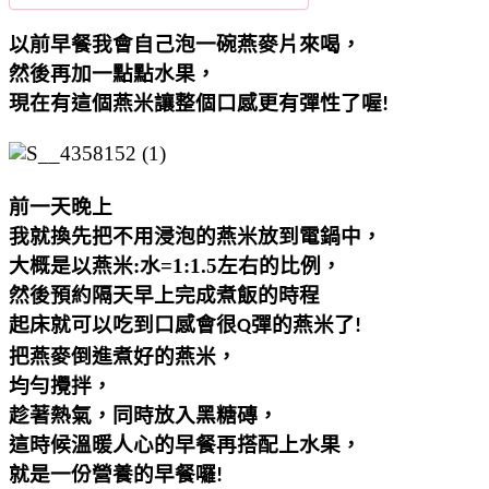
以前早餐我會自己泡一碗燕麥片來喝，
然後再加一點點水果，
現在有這個燕米讓整個口感更有彈性了喔
!
前一天晚上
我就換先把不用浸泡的燕米放到電鍋中，
大概是以燕米
:
水
=1:1.5
左右的比例
，
然後預約隔天早上完成煮飯的時程
起床就可以吃到口感會很
彈的燕米了
Q
!
把燕麥倒進煮好的燕米，
均勻攪拌，
趁著熱氣，同時放入黑糖磚，
這時候溫暖人心的早餐再搭配上水果，
就是一份營養的早餐囉
!