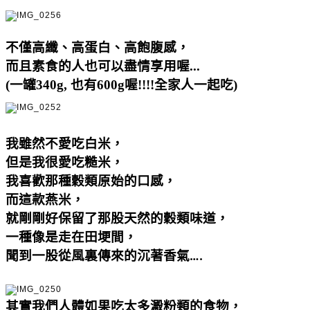
不僅高纖、高蛋白、高飽腹感
，
而且素食的人也可以盡情享用喔...
(一罐340g, 也有600g喔!!!!全家人一起吃)
我雖然不愛吃白米，
但是我很愛吃糙米，
我喜歡那種穀類原始的口感，
而這款燕米，
就剛剛好保留了那股天然的穀類味道，
一種像是走在田埂間，
聞到一股從風裏傳來的沉著香氣
….
其實我們人體如果吃太多澱粉類的食物，