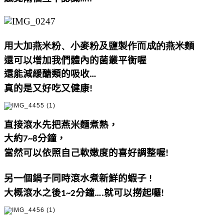
用
大加燕米粉、小麥粉及鹽製作而成的燕米麵
還可以增加我們體內的菌叢平衡喔
還能減緩醣類的吸收
…
真的是又好吃又健康
!
直接滾水先把燕米麵煮熟
，
大約
分鐘，
7~8
當然可以依照自己軟嫩度的喜好調整喔
!
另一個鍋子同時滾水煮新鮮的蝦子
!
大概滾水之後
分鐘
就可以撈起囉
1~2
….
!