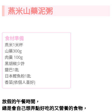
燕米山藥泥粥
食材準備
燕米1米杯
山藥300g
肉羹 100g
黑胡椒少許
鹽巴1匙
日本鰹魚粉1匙
香菜(依個人喜好)
放假的午餐時間，
總是會自己想弄點好吃的又營養的食物，