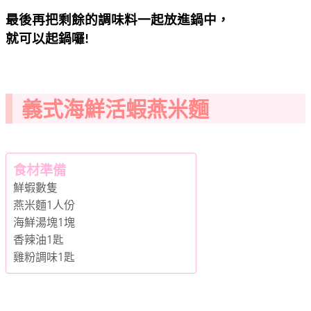
最後再把剩餘的調味料一起放進鍋中，
就可以起鍋囉
!
義式海鮮活蝦燕米麵
食材準備
鮮蝦數隻
燕米麵1人份
海鮮湯塊1塊
香辣油1匙
雞粉調味1匙