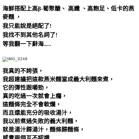
海鮮搭配上高β
-
葡聚醣、
高纖
、高飽足、低卡的
燕
麥麵
，
我只能說是絕配了
!
我找不到其他名詞了
!
等我翻一下辭海
…..
我真的不誇張
，
我超建議把這款燕米麵當成義大利麵來煮，
它的彈性跟嚼勁，
真的吃過一次就會上癮，
這麵條完全不會軟爛，
而且還能充分的吸收湯汁，
我以前煮過失敗的義大利麵，
就是湯汁歸湯汁，麵條歸麵條，
感覺兩個互不認識
…..