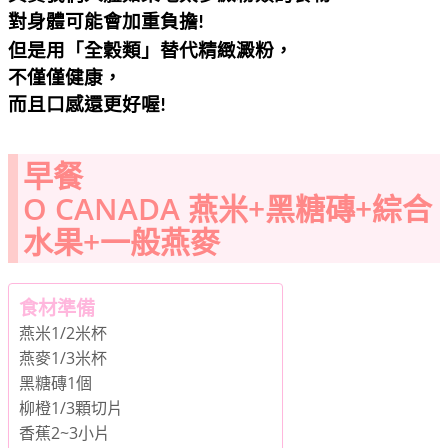
對身體可能會加重負擔
!
但是用「全穀類」替代精緻澱粉，
不僅僅健康，
而且口感還更好喔
!
早餐
O CANADA 燕米+黑糖磚+綜合
水果+一般燕麥
食材準備
燕米1/2米杯
燕麥1/3米杯
黑糖磚1個
柳橙1/3顆切片
香蕉2~3小片