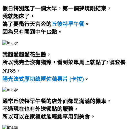
假日特別起了一個大早，第一個夢境剛結束，
我就起床了，
為了要衝行天宮旁的
丘彼特早午餐
。
因為只有開到中午
點。
12
我超愛超愛花生醬，
所以我完全沒有猶豫，看到菜單馬上就點了
號套餐
1
NT
，
85
陽光法式厚切總匯佐蘋果片
(
卡拉
)
。
通常
丘彼特早午餐的店外面都是滿滿的機車，
不過現在也有外送餐點的服務，
所以可以在家裡就能輕鬆享用到美食。