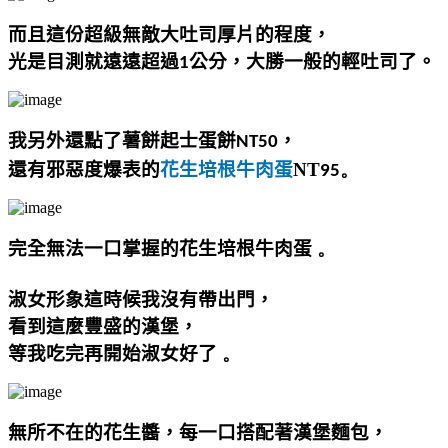
而且這份超級無敵大吐司厚片的程度，
光是目測就遠遠超過
公分，大勝一般的輕吐司了。
1
我另外還點了薯餅起士蛋餅
，
NT50
還有邪惡度爆表的
花生培根牛肉蛋
NT
。
95
完全無法一口掌握的花生培根牛肉蛋
。
淑女形象這時候我沒有帶出門
，
看到這麼豐盛的漢堡，
等我吃完再開始淑女好了
。
無所不在的花生醬，每一口搭配著漢堡麵包，