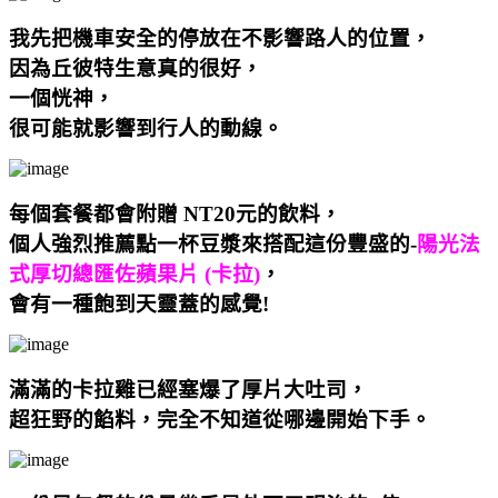
我先把機車安全的停放在不影響路人的位置，
因為丘彼特生意真的很好，
一個恍神，
很可能就影響到行人的動線。
每個套餐都會附贈 NT20元的飲料
，
個人強烈推薦點一杯豆漿來搭配這份豐盛的-
陽光法
式厚切總匯佐蘋果片
(
卡拉
)
，
會有一種飽到天靈蓋的感覺!
滿滿的卡拉雞已經塞爆了厚片大吐司，
超狂野的餡料，完全不知道從哪邊開始下手。