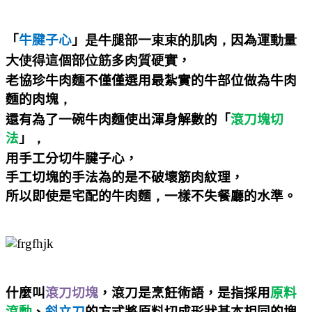
「
牛腱子心
」
是牛腿部一束束的肌肉，因為運動量
大使得這個部位筋多肉質硬實
，
老協珍牛肉麵不僅僅選用最紮實的牛部位做為牛肉
麵的肉塊
，
還有為了一碗牛肉麵使出渾身解數的「
滾刀塊切
法
」
，
用手工分切牛腱子心，
手工切塊的手法為的是不破壞筋肉紋理，
所以即使是宅配的牛肉麵
，
一樣不失餐廳的水準。
什麼叫
滾刀切塊
，滾刀是烹飪術語，是指採用
原料
滾動
、
斜立刀
的方式將原料切成形狀基本相同的塊