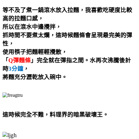
等不及了煮一鍋滾水放入拉麵，我喜歡吃硬度比較
高的拉麵口感，
所以在滾水中邊攪拌，
抓時間不要煮太爛，這時候麵條會呈現最完美的彈
性，
使用筷子把麵輕輕攪散，
「
Q
彈麵條
」完全就在彈指之間。水再次沸騰後計
時
3
分鐘
，
將麵充分瀝乾放入碗中。
這時候完全不難，料理界的暗黑破壞王。