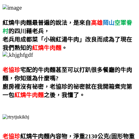
紅燒牛肉麵最普遍的說法，是來自
高雄
岡山
空軍眷
村
的四川藉老兵，
老兵用成都菜「小碗紅湯牛肉」改良而成為了現在
我們熟知的
紅燒牛肉麵
。
老協珍
宅配的牛肉麵甚至可以打趴很多餐廳的牛肉
麵，你知道為什麼嗎
?
廚房裡沒有祕密，老協珍的祕密就在我開箱煮完第
一包
紅燒牛肉麵
之後，我懂了。
老協珍
紅燒牛肉麵內容物，淨重
2130
公克
(
固形物重