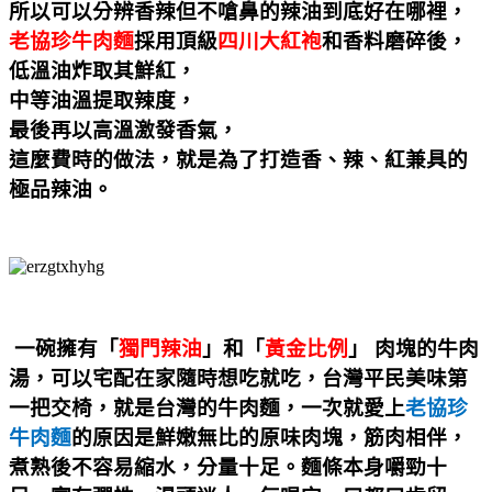
所以可以分辨香辣但不嗆鼻的辣油到底好在哪裡，
老協珍牛肉麵
採用頂級
四川大紅袍
和香料磨碎後，
低溫油炸取其鮮紅，
中等油溫提取辣度，
最後再以高溫激發香氣，
這麼費時的做法，就是為了打造香、辣、紅兼具的
極品辣油。
一碗擁有「
獨門辣油
」和「
黃金比例
」
肉塊的牛肉
湯，可以宅配在家隨時想吃就吃，台灣平民美味第
一把交椅，就是台灣的牛肉麵，一次就愛上
老協珍
牛肉麵
的原因是鮮嫩無比的原味肉塊，筋肉相伴，
煮熟後不容易縮水，分量十足。麵條本身嚼勁十