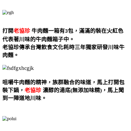
打開
老協珍
牛肉麵一箱有
包，滿滿的裝在火紅色
3
代表著川味的牛肉麵箱子中。
老協珍傳承台灣飲食文化耗時三年獨家研發川味牛
肉麵。
咀嚼牛肉麵的精神，族群融合的味道，馬上打開包
裝下鍋，
老協珍
濃醇的湯底
(
無添加味精
)
，馬上聞
到一陣道地川味。